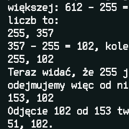
większej: 612 – 255 =
liczb to:
255, 357
357 – 255 = 102, kole
255, 102
Teraz widać, że 255 j
odejmujemy więc od ni
153, 102
Odjęcie 102 od 153 tw
51, 102.