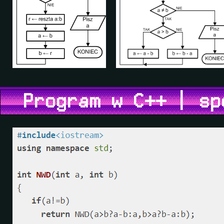
Program w C++ | spo